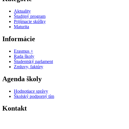
Aktuality
Študijný program
Prijímacie skúšky
Maturita
Informácie
Erasmus +
Rada školy
Študentský parlament
Zmluvy, faktúry
Agenda školy
Hodnotiace správy
Školský podporný tím
Kontakt
0574463258