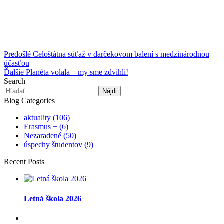
Navigácia
Predošlé
Celoštátna súťaž v darčekovom balení s medzinárodnou
účasťou
v
Ďalšie
Planéta volala – my sme zdvihli!
článku
Search
Hľadať:
Blog Categories
aktuality
(106)
Erasmus +
(6)
Nezaradené
(50)
úspechy študentov
(9)
Recent Posts
Letná škola 2026