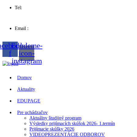
Tel:
057 44 63258
Email :
sosvt.sk
acebook-
Edudeme-
f
icon-
instagram
Domov
Aktuality
EDUPAGE
Pre uchádzačov
Aktuálny študijný program
Výsledky prijímacích skúšok 2026- 1.termín
Prijímacie skúšky 2026
VIDEOPREZENTÁCIE ODBOROV