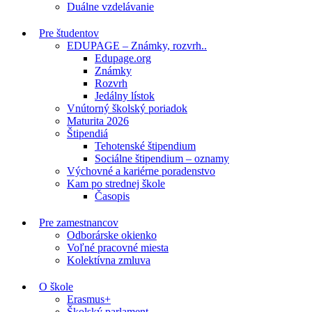
Duálne vzdelávanie
Pre študentov
EDUPAGE – Známky, rozvrh..
Edupage.org
Známky
Rozvrh
Jedálny lístok
Vnútorný školský poriadok
Maturita 2026
Štipendiá
Tehotenské štipendium
Sociálne štipendium – oznamy
Výchovné a kariérne poradenstvo
Kam po strednej škole
Časopis
Pre zamestnancov
Odborárske okienko
Voľné pracovné miesta
Kolektívna zmluva
O škole
Erasmus+
Školský parlament