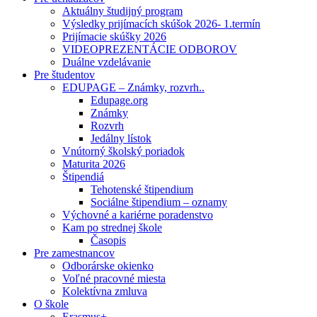
Aktuálny študijný program
Výsledky prijímacích skúšok 2026- 1.termín
Prijímacie skúšky 2026
VIDEOPREZENTÁCIE ODBOROV
Duálne vzdelávanie
Pre študentov
EDUPAGE – Známky, rozvrh..
Edupage.org
Známky
Rozvrh
Jedálny lístok
Vnútorný školský poriadok
Maturita 2026
Štipendiá
Tehotenské štipendium
Sociálne štipendium – oznamy
Výchovné a kariérne poradenstvo
Kam po strednej škole
Časopis
Pre zamestnancov
Odborárske okienko
Voľné pracovné miesta
Kolektívna zmluva
O škole
Erasmus+