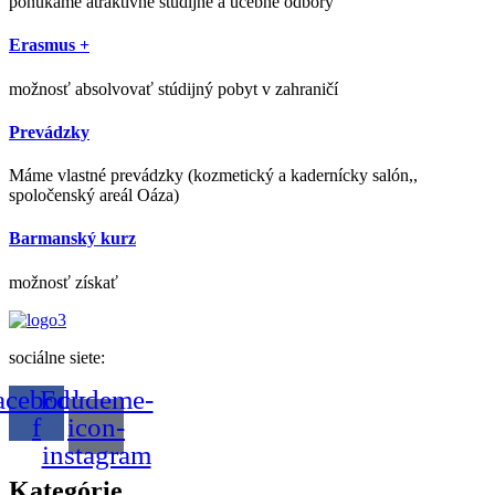
ponúkame atraktívne študijné a učebné odbory
Erasmus +
možnosť absolvovať stúdijný pobyt v zahraničí
Prevádzky
Máme vlastné prevádzky (kozmetický a kadernícky salón,,
spoločenský areál Oáza)
Barmanský kurz
možnosť získať
sociálne siete:
acebook-
Edudeme-
f
icon-
instagram
Kategórie