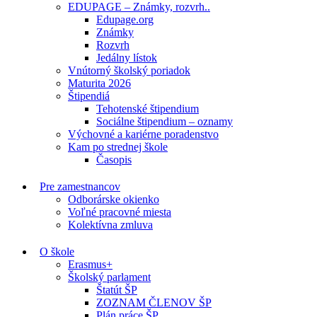
EDUPAGE – Známky, rozvrh..
Edupage.org
Známky
Rozvrh
Jedálny lístok
Vnútorný školský poriadok
Maturita 2026
Štipendiá
Tehotenské štipendium
Sociálne štipendium – oznamy
Výchovné a kariérne poradenstvo
Kam po strednej škole
Časopis
Pre zamestnancov
Odborárske okienko
Voľné pracovné miesta
Kolektívna zmluva
O škole
Erasmus+
Školský parlament
Štatút ŠP
ZOZNAM ČLENOV ŠP
Plán práce ŠP