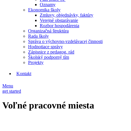
Oznamy
Ekonomika školy
Zmluvy, objednávky, faktúry
Verejné obstarávanie
Rozbor hospodárenia
Organizačná štruktúra
Rada školy
Správa o výchovno-vzdelávacej činnosti
Hodnotiace správy
Zápisnice z pedagog. rád
Školský podporný tím
Projekty
Kontakt
Menu
get started
Voľné pracovné miesta