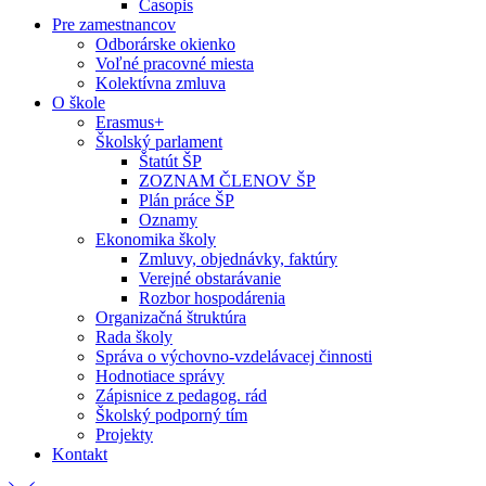
Časopis
Pre zamestnancov
Odborárske okienko
Voľné pracovné miesta
Kolektívna zmluva
O škole
Erasmus+
Školský parlament
Štatút ŠP
ZOZNAM ČLENOV ŠP
Plán práce ŠP
Oznamy
Ekonomika školy
Zmluvy, objednávky, faktúry
Verejné obstarávanie
Rozbor hospodárenia
Organizačná štruktúra
Rada školy
Správa o výchovno-vzdelávacej činnosti
Hodnotiace správy
Zápisnice z pedagog. rád
Školský podporný tím
Projekty
Kontakt