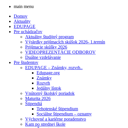
main menu
Domov
Aktuality
EDUPAGE
Pre uchádzačov
Aktuálny študijný program
Výsledky prijímacích skúšok 2026- 1.termín
Prijímacie skúšky 2026
VIDEOPREZENTÁCIE ODBOROV
Duálne vzdelávanie
Pre študentov
EDUPAGE – Známky, rozvrh..
Edupage.org
Známky
Rozvrh
Jedálny lístok
Vnútorný školský poriadok
Maturita 2026
Štipendiá
Tehotenské štipendium
Sociálne štipendium – oznamy
Výchovné a kariérne poradenstvo
Kam po strednej škole