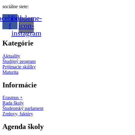
sociálne siete:
acebook-
Edudeme-
f
icon-
instagram
Kategórie
Aktuality
Študijný program
Prijímacie skúšky
Maturita
Informácie
Erasmus +
Rada školy
Študentský parlament
Zmluvy, faktúry
Agenda školy