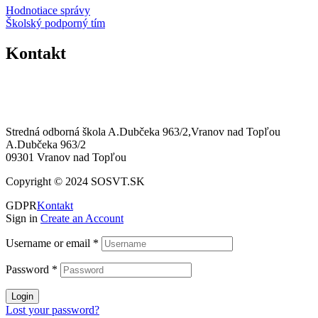
Hodnotiace správy
Školský podporný tím
Kontakt
0574463258
sosvt@sosvt.sk
Stredná odborná škola A.Dubčeka 963/2,Vranov nad Topľou
A.Dubčeka 963/2
09301 Vranov nad Topľou
Copyright © 2024 SOSVT.SK
GDPR
Kontakt
Sign in
Create an Account
Username or email
*
Password
*
Login
Lost your password?