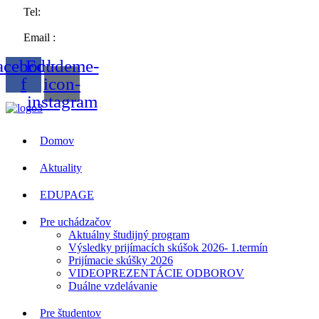
Tel:
057 44 63258
Email :
sosvt.sk
acebook-
Edudeme-
f
icon-
instagram
Domov
Aktuality
EDUPAGE
Pre uchádzačov
Aktuálny študijný program
Výsledky prijímacích skúšok 2026- 1.termín
Prijímacie skúšky 2026
VIDEOPREZENTÁCIE ODBOROV
Duálne vzdelávanie
Pre študentov