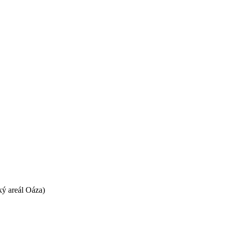
ký areál Oáza)