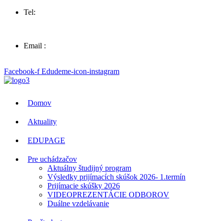
Tel:
057 44 63258
Email :
sosvt.sk
Facebook-f
Edudeme-icon-instagram
Domov
Aktuality
EDUPAGE
Pre uchádzačov
Aktuálny študijný program
Výsledky prijímacích skúšok 2026- 1.termín
Prijímacie skúšky 2026
VIDEOPREZENTÁCIE ODBOROV
Duálne vzdelávanie