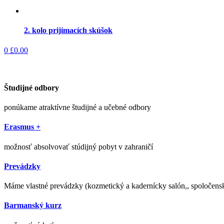
2. kolo prijímacích skúšok
0
£
0.00
Študijné odbory
ponúkame atraktívne študijné a učebné odbory
Erasmus +
možnosť absolvovať stúdijný pobyt v zahraničí
Prevádzky
Máme vlastné prevádzky (kozmetický a kadernícky salón,, spoločens
Barmanský kurz