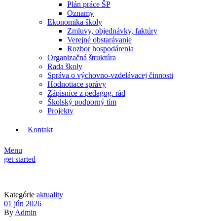
Plán práce ŠP
Oznamy
Ekonomika školy
Zmluvy, objednávky, faktúry
Verejné obstarávanie
Rozbor hospodárenia
Organizačná štruktúra
Rada školy
Správa o výchovno-vzdelávacej činnosti
Hodnotiace správy
Zápisnice z pedagog. rád
Školský podporný tím
Projekty
Kontakt
Menu
get started
Kategórie
aktuality
01 jún 2026
By
Admin