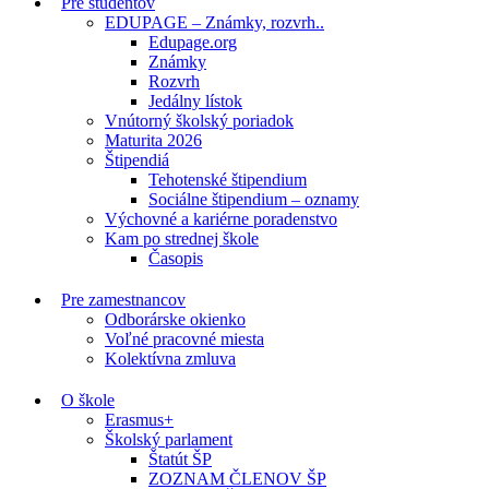
Pre študentov
EDUPAGE – Známky, rozvrh..
Edupage.org
Známky
Rozvrh
Jedálny lístok
Vnútorný školský poriadok
Maturita 2026
Štipendiá
Tehotenské štipendium
Sociálne štipendium – oznamy
Výchovné a kariérne poradenstvo
Kam po strednej škole
Časopis
Pre zamestnancov
Odborárske okienko
Voľné pracovné miesta
Kolektívna zmluva
O škole
Erasmus+
Školský parlament
Štatút ŠP
ZOZNAM ČLENOV ŠP