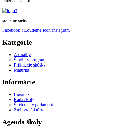
možnosť získať
sociálne siete:
Facebook-f
Edudeme-icon-instagram
Kategórie
Aktuality
Študijný program
Prijímacie skúšky
Maturita
Informácie
Erasmus +
Rada školy
Študentský parlament
Zmluvy, faktúry
Agenda školy