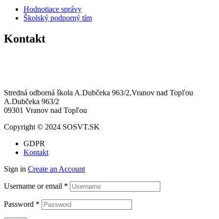
Hodnotiace správy
Školský podporný tím
Kontakt
0574463258
sosvt@sosvt.sk
Stredná odborná škola A.Dubčeka 963/2,Vranov nad Topľou
A.Dubčeka 963/2
09301 Vranov nad Topľou
Copyright © 2024 SOSVT.SK
GDPR
Kontakt
Sign in
Create an Account
Username or email
*
Password
*