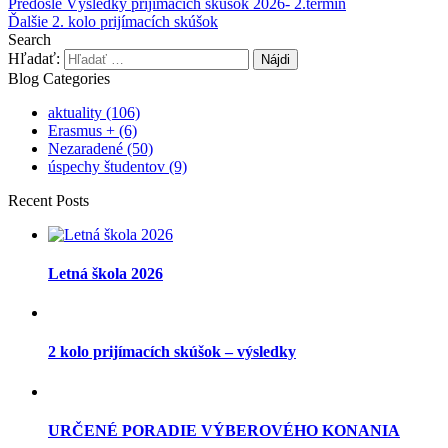
Predošlé
Výsledky prijímacích skúšok 2026- 2.termín
Ďalšie
2. kolo prijímacích skúšok
Search
Hľadať:
Blog Categories
aktuality
(106)
Erasmus +
(6)
Nezaradené
(50)
úspechy študentov
(9)
Recent Posts
Letná škola 2026
2 kolo prijímacích skúšok – výsledky
URČENÉ PORADIE VÝBEROVÉHO KONANIA