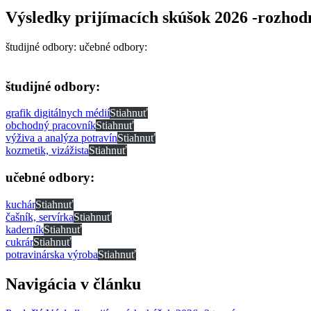
Výsledky prijímacích skúšok 2026 -rozhod
študijné odbory: učebné odbory:
študijné odbory:
grafik digitálnych médií
Stiahnuť
obchodný pracovník
Stiahnuť
výživa a analýza potravín
Stiahnuť
kozmetik, vizážista
Stiahnuť
učebné odbory:
kuchár
Stiahnuť
čašník, servírka
Stiahnuť
kaderník
Stiahnuť
cukrár
Stiahnuť
potravinárska výroba
Stiahnuť
Navigácia v článku