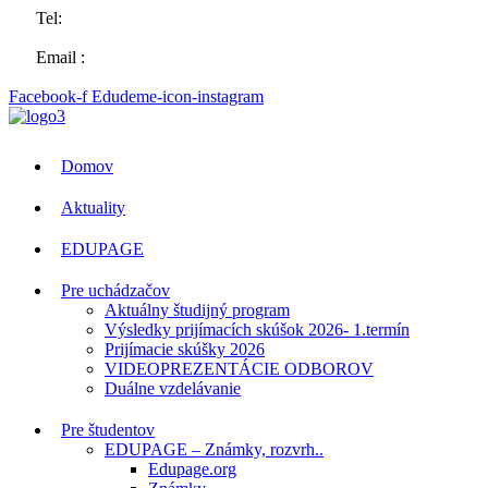
Tel:
057 44 63258
Email :
sosvt.sk
Facebook-f
Edudeme-icon-instagram
Domov
Aktuality
EDUPAGE
Pre uchádzačov
Aktuálny študijný program
Výsledky prijímacích skúšok 2026- 1.termín
Prijímacie skúšky 2026
VIDEOPREZENTÁCIE ODBOROV
Duálne vzdelávanie
Pre študentov
EDUPAGE – Známky, rozvrh..
Edupage.org