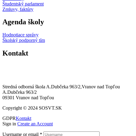
Študentský parlament
Zmluvy, faktúry
Agenda školy
Hodnotiace správy
Školský podporný tím
Kontakt
0574463258
sosvt@sosvt.sk
Stredná odborná škola A.Dubčeka 963/2,Vranov nad Topľou
A.Dubčeka 963/2
09301 Vranov nad Topľou
Copyright © 2024 SOSVT.SK
GDPR
Kontakt
Sign in
Create an Account
Username or email
*