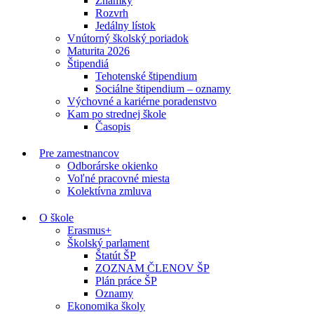
Známky
Rozvrh
Jedálny lístok
Vnútorný školský poriadok
Maturita 2026
Štipendiá
Tehotenské štipendium
Sociálne štipendium – oznamy
Výchovné a kariérne poradenstvo
Kam po strednej škole
Časopis
Pre zamestnancov
Odborárske okienko
Voľné pracovné miesta
Kolektívna zmluva
O škole
Erasmus+
Školský parlament
Štatút ŠP
ZOZNAM ČLENOV ŠP
Plán práce ŠP
Oznamy
Ekonomika školy