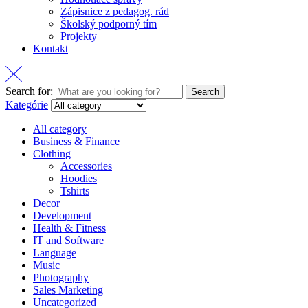
Zápisnice z pedagog. rád
Školský podporný tím
Projekty
Kontakt
Search for:
Search
Kategórie
All category
Business & Finance
Clothing
Accessories
Hoodies
Tshirts
Decor
Development
Health & Fitness
IT and Software
Language
Music
Photography
Sales Marketing
Uncategorized