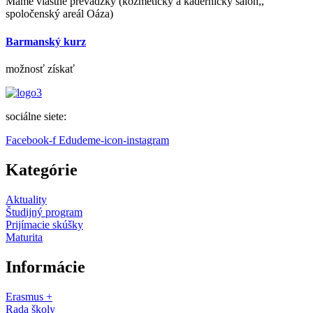
Máme vlastné prevádzky (kozmetický a kadernícky salón,,
spoločenský areál Oáza)
Barmanský kurz
možnosť získať
sociálne siete:
Facebook-f
Edudeme-icon-instagram
Kategórie
Aktuality
Študijný program
Prijímacie skúšky
Maturita
Informácie
Erasmus +
Rada školy