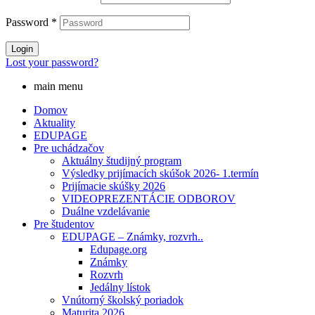
Password
*
Login
Lost your password?
main menu
Domov
Aktuality
EDUPAGE
Pre uchádzačov
Aktuálny študijný program
Výsledky prijímacích skúšok 2026- 1.termín
Prijímacie skúšky 2026
VIDEOPREZENTÁCIE ODBOROV
Duálne vzdelávanie
Pre študentov
EDUPAGE – Známky, rozvrh..
Edupage.org
Známky
Rozvrh
Jedálny lístok
Vnútorný školský poriadok
Maturita 2026