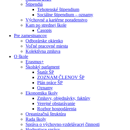
Štipendiá
Tehotenské štipendium
Sociálne štipendium – oznamy
Výchovné a kariérne poradenstvo
Kam po strednej škole
Časopis
Pre zamestnancov
Odborárske okienko
Voľné pracovné miesta
Kolektívna zmluva
O škole
Erasmus+
Školský parlament
Štatút ŠP
ZOZNAM ČLENOV ŠP
Plán práce ŠP
Oznamy
Ekonomika školy
Zmluvy, objednávky, faktúry
Verejné obstarávanie
Rozbor hospodárenia
Organizačná štruktúra
Rada školy
Správa o výchovno-vzdelávacej činnosti
Hodnotiace správy