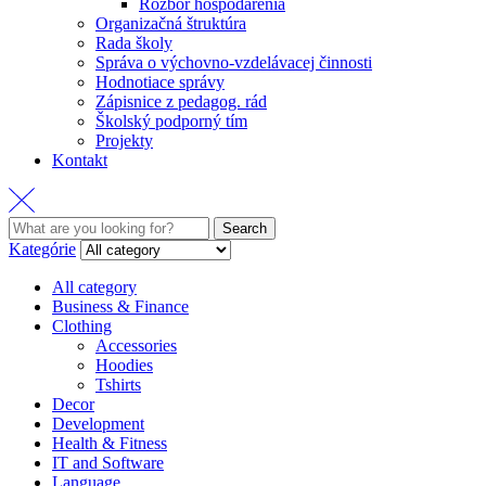
Rozbor hospodárenia
Organizačná štruktúra
Rada školy
Správa o výchovno-vzdelávacej činnosti
Hodnotiace správy
Zápisnice z pedagog. rád
Školský podporný tím
Projekty
Kontakt
Search
Search
for:
Kategórie
All category
Business & Finance
Clothing
Accessories
Hoodies
Tshirts
Decor
Development
Health & Fitness
IT and Software
Language