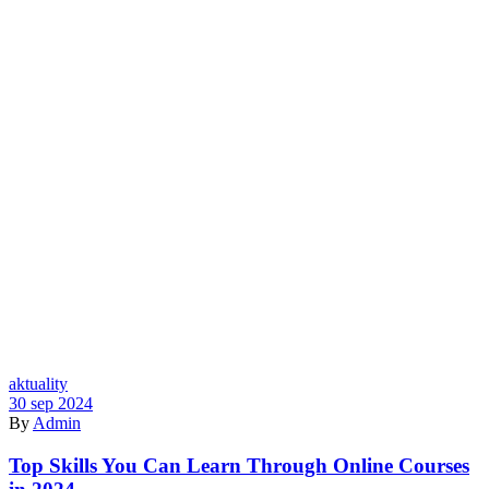
Kategórie
aktuality
30 sep 2024
By
Admin
Top Skills You Can Learn Through Online Courses