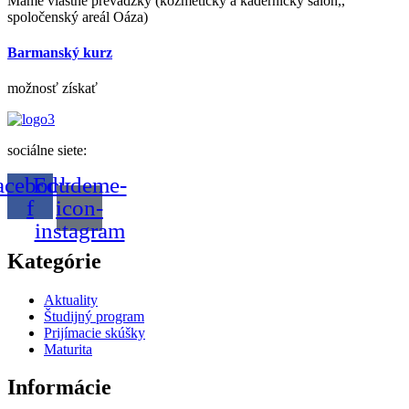
Máme vlastné prevádzky (kozmetický a kadernícky salón,,
spoločenský areál Oáza)
Barmanský kurz
možnosť získať
sociálne siete:
acebook-
Edudeme-
f
icon-
instagram
Kategórie
Aktuality
Študijný program
Prijímacie skúšky
Maturita
Informácie