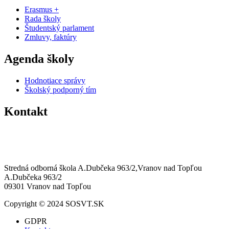
Erasmus +
Rada školy
Študentský parlament
Zmluvy, faktúry
Agenda školy
Hodnotiace správy
Školský podporný tím
Kontakt
0574463258
sosvt@sosvt.sk
Stredná odborná škola A.Dubčeka 963/2,Vranov nad Topľou
A.Dubčeka 963/2
09301 Vranov nad Topľou
Copyright © 2024 SOSVT.SK
GDPR