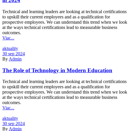
in 2024
Technical and learning leaders are looking at technical certifications
to upskill their current employees and as a qualification for
prospective employees. We can understand this trend when we look
at the ways technical certifications lead to measurable business
outcomes.
Viac...
Kategórie
aktuality
30 sep 2024
By
Admin
The Role of Technology in Modern Education
Technical and learning leaders are looking at technical certifications
to upskill their current employees and as a qualification for
prospective employees. We can understand this trend when we look
at the ways technical certifications lead to measurable business
outcomes.
Viac...
Kategórie
aktuality
30 sep 2024
By
Admin