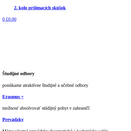
2. kolo prijímacích skúšok
0
£
0.00
Študijné odbory
ponúkame atraktívne študijné a učebné odbory
Erasmus +
možnosť absolvovať stúdijný pobyt v zahraničí
Prevádzky