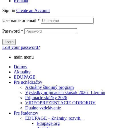
Kontakt
Sign in
Create an Account
Username or email
*
Password
*
Login
Lost your password?
main menu
Domov
Aktuality
EDUPAGE
Pre uchádzačov
Aktuálny študijný program
Výsledky prijímacích skúšok 2026- 1.termín
Prijímacie skúšky 2026
VIDEOPREZENTÁCIE ODBOROV
Duálne vzdelávanie
Pre študentov
EDUPAGE – Známky, rozvrh..
Edupage.org