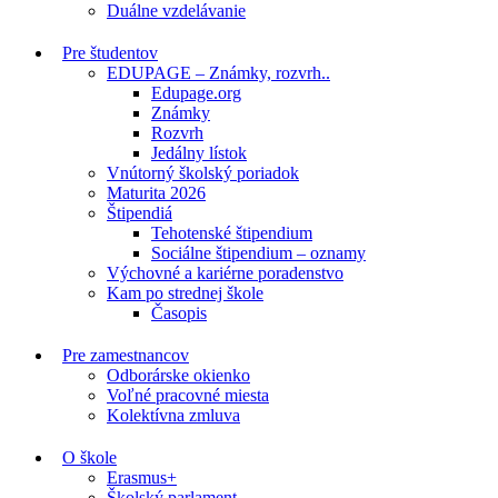
Duálne vzdelávanie
Pre študentov
EDUPAGE – Známky, rozvrh..
Edupage.org
Známky
Rozvrh
Jedálny lístok
Vnútorný školský poriadok
Maturita 2026
Štipendiá
Tehotenské štipendium
Sociálne štipendium – oznamy
Výchovné a kariérne poradenstvo
Kam po strednej škole
Časopis
Pre zamestnancov
Odborárske okienko
Voľné pracovné miesta
Kolektívna zmluva
O škole
Erasmus+
Školský parlament