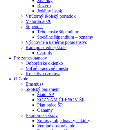
Známky
Rozvrh
Jedálny lístok
Vnútorný školský poriadok
Maturita 2026
Štipendiá
Tehotenské štipendium
Sociálne štipendium – oznamy
Výchovné a kariérne poradenstvo
Kam po strednej škole
Časopis
Pre zamestnancov
Odborárske okienko
Voľné pracovné miesta
Kolektívna zmluva
O škole
Erasmus+
Školský parlament
Štatút ŠP
ZOZNAM ČLENOV ŠP
Plán práce ŠP
Oznamy
Ekonomika školy
Zmluvy, objednávky, faktúry
Verejné obstarávanie