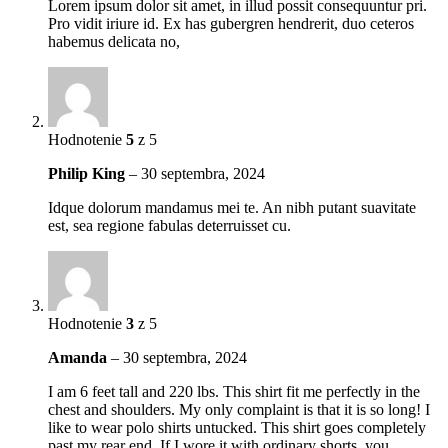
Lorem ipsum dolor sit amet, in illud possit consequuntur pri.
Pro vidit iriure id. Ex has gubergren hendrerit, duo ceteros
habemus delicata no,
Hodnotenie
5
z 5
Philip King
–
30 septembra, 2024
Idque dolorum mandamus mei te. An nibh putant suavitate
est, sea regione fabulas deterruisset cu.
Hodnotenie
3
z 5
Amanda
–
30 septembra, 2024
I am 6 feet tall and 220 lbs. This shirt fit me perfectly in the
chest and shoulders. My only complaint is that it is so long! I
like to wear polo shirts untucked. This shirt goes completely
past my rear end. If I wore it with ordinary shorts, you