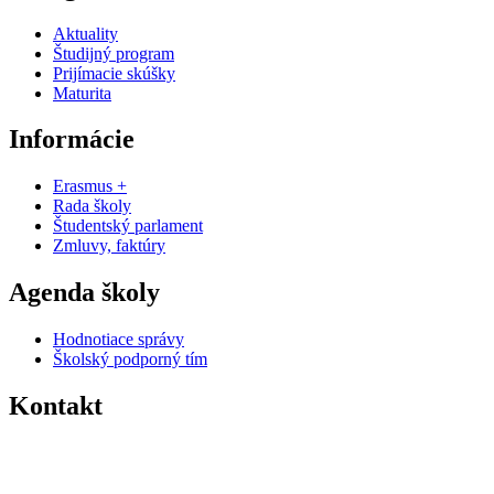
Aktuality
Študijný program
Prijímacie skúšky
Maturita
Informácie
Erasmus +
Rada školy
Študentský parlament
Zmluvy, faktúry
Agenda školy
Hodnotiace správy
Školský podporný tím
Kontakt
0574463258
sosvt@sosvt.sk