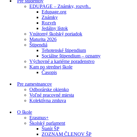
Pre študentov
EDUPAGE – Známky, rozvrh..
Edupage.org
Známky
Rozvrh
Jedálny lístok
Vnútorný školský poriadok
Maturita 2026
Štipendiá
Tehotenské štipendium
Sociálne štipendium – oznamy
Výchovné a kariérne poradenstvo
Kam po strednej škole
Časopis
Pre zamestnancov
Odborárske okienko
Voľné pracovné miesta
Kolektívna zmluva
O škole
Erasmus+
Školský parlament
Štatút ŠP
ZOZNAM ČLENOV ŠP