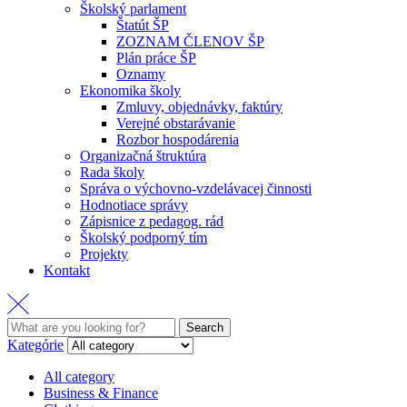
Školský parlament
Štatút ŠP
ZOZNAM ČLENOV ŠP
Plán práce ŠP
Oznamy
Ekonomika školy
Zmluvy, objednávky, faktúry
Verejné obstarávanie
Rozbor hospodárenia
Organizačná štruktúra
Rada školy
Správa o výchovno-vzdelávacej činnosti
Hodnotiace správy
Zápisnice z pedagog. rád
Školský podporný tím
Projekty
Kontakt
Search
Search
for:
Kategórie
All category
Business & Finance