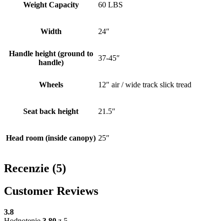
Weight Capacity
60 LBS
Width
24″
Handle height (ground to
37-45″
handle)
Wheels
12″ air / wide track slick tread
Seat back height
21.5″
Head room (inside canopy)
25″
Recenzie (5)
Customer Reviews
3.8
Hodnotenie
3.80
z 5