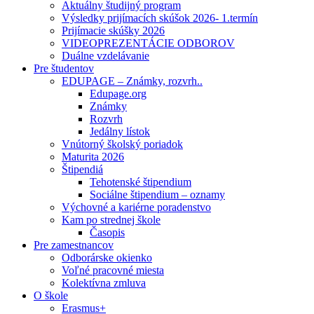
Aktuálny študijný program
Výsledky prijímacích skúšok 2026- 1.termín
Prijímacie skúšky 2026
VIDEOPREZENTÁCIE ODBOROV
Duálne vzdelávanie
Pre študentov
EDUPAGE – Známky, rozvrh..
Edupage.org
Známky
Rozvrh
Jedálny lístok
Vnútorný školský poriadok
Maturita 2026
Štipendiá
Tehotenské štipendium
Sociálne štipendium – oznamy
Výchovné a kariérne poradenstvo
Kam po strednej škole
Časopis
Pre zamestnancov
Odborárske okienko
Voľné pracovné miesta
Kolektívna zmluva
O škole
Erasmus+