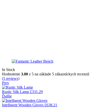
Availability:
In Stock
Hodnotenie
3.80
z 5 na základe
5
zákazníckych recenzií
(
5
reviews)
Prev
Rustic Silk Lamp
£
331.29
Ďalšie
Intelligent Wooden Gloves
£
638.21