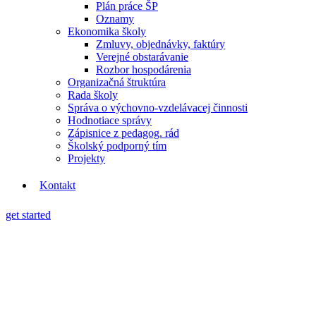
Plán práce ŠP
Oznamy
Ekonomika školy
Zmluvy, objednávky, faktúry
Verejné obstarávanie
Rozbor hospodárenia
Organizačná štruktúra
Rada školy
Správa o výchovno-vzdelávacej činnosti
Hodnotiace správy
Zápisnice z pedagog. rád
Školský podporný tím
Projekty
Kontakt
Menu
get started