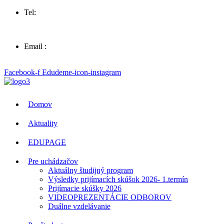
Tel:
057 44 63258
Email :
sosvt.sk
Facebook-f
Edudeme-icon-instagram
Domov
Aktuality
EDUPAGE
Pre uchádzačov
Aktuálny študijný program
Výsledky prijímacích skúšok 2026- 1.termín
Prijímacie skúšky 2026
VIDEOPREZENTÁCIE ODBOROV
Duálne vzdelávanie