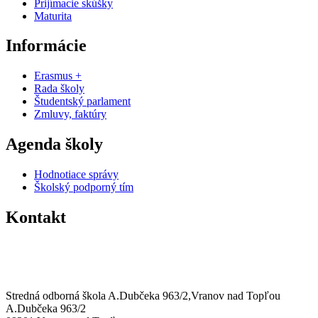
Prijímacie skúšky
Maturita
Informácie
Erasmus +
Rada školy
Študentský parlament
Zmluvy, faktúry
Agenda školy
Hodnotiace správy
Školský podporný tím
Kontakt
0574463258
sosvt@sosvt.sk
Stredná odborná škola A.Dubčeka 963/2,Vranov nad Topľou
A.Dubčeka 963/2