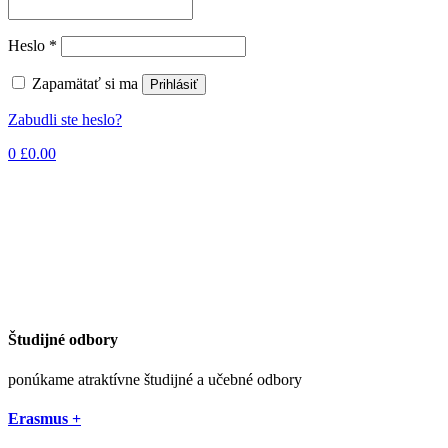
Povinné
Heslo
*
Zapamätať si ma
Prihlásiť
Zabudli ste heslo?
0
£
0.00
Študijné odbory
ponúkame atraktívne študijné a učebné odbory
Erasmus +