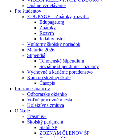
Duálne vzdelávanie
Pre študentov
EDUPAGE – Známky, rozvrh..
Edupage.org
Známky
Rozvrh
Jedálny lístok
Vnútorný školský poriadok
Maturita 2026
Štipendiá
Tehotenské štipendium
Sociálne štipendium – oznamy
Výchovné a kariérne poradenstvo
Kam po strednej škole
Časopis
Pre zamestnancov
Odborárske okienko
Voľné pracovné miesta
Kolektívna zmluva
O škole
Erasmus+
Školský parlament
Štatút ŠP
ZOZNAM ČLENOV ŠP