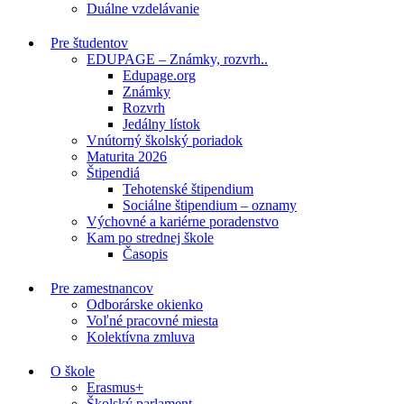
Duálne vzdelávanie
Pre študentov
EDUPAGE – Známky, rozvrh..
Edupage.org
Známky
Rozvrh
Jedálny lístok
Vnútorný školský poriadok
Maturita 2026
Štipendiá
Tehotenské štipendium
Sociálne štipendium – oznamy
Výchovné a kariérne poradenstvo
Kam po strednej škole
Časopis
Pre zamestnancov
Odborárske okienko
Voľné pracovné miesta
Kolektívna zmluva
O škole
Erasmus+
Školský parlament