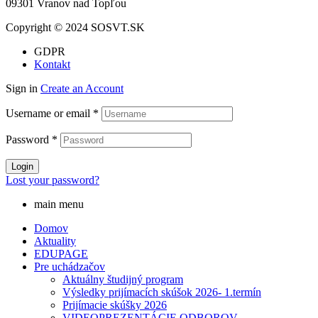
09301 Vranov nad Topľou
Copyright © 2024 SOSVT.SK
GDPR
Kontakt
Sign in
Create an Account
Username or email
*
Password
*
Login
Lost your password?
main menu
Domov
Aktuality
EDUPAGE
Pre uchádzačov
Aktuálny študijný program
Výsledky prijímacích skúšok 2026- 1.termín
Prijímacie skúšky 2026
VIDEOPREZENTÁCIE ODBOROV