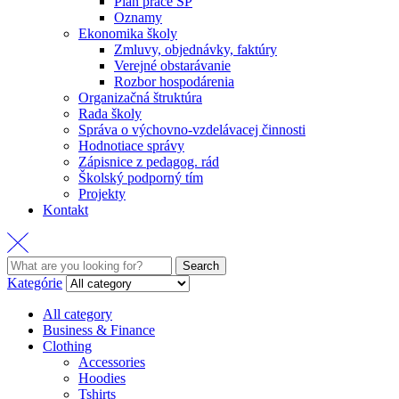
Plán práce ŠP
Oznamy
Ekonomika školy
Zmluvy, objednávky, faktúry
Verejné obstarávanie
Rozbor hospodárenia
Organizačná štruktúra
Rada školy
Správa o výchovno-vzdelávacej činnosti
Hodnotiace správy
Zápisnice z pedagog. rád
Školský podporný tím
Projekty
Kontakt
Search
Search
for:
Kategórie
All category
Business & Finance
Clothing
Accessories
Hoodies
Tshirts