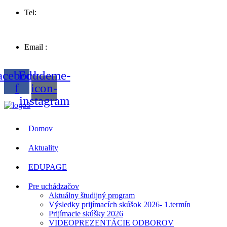
Tel:
057 44 63258
Email :
sosvt.sk
acebook-
Edudeme-
f
icon-
instagram
Domov
Aktuality
EDUPAGE
Pre uchádzačov
Aktuálny študijný program
Výsledky prijímacích skúšok 2026- 1.termín
Prijímacie skúšky 2026
VIDEOPREZENTÁCIE ODBOROV