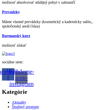
možnosť absolvovať stúdijný pobyt v zahraničí
Prevádzky
Máme vlastné prevádzky (kozmetický a kadernícky salón,,
spoločenský areál Oáza)
Barmanský kurz
možnosť získať
sociálne siete:
acebook-
Edudeme-
f
icon-
instagram
Kategórie
Aktuality
Študijný program