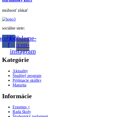
Barmanský kurz
možnosť získať
sociálne siete:
acebook-
Edudeme-
f
icon-
instagram
Kategórie
Aktuality
Študijný program
Prijímacie skúšky
Maturita
Informácie
Erasmus +
Rada školy
Študentský parlament