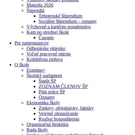
Maturita 2026
Štipendiá
Tehotenské štipendium
Sociálne štipendium – oznamy
Výchovné a kariérne poradenstvo
Kam po strednej škole
Časopis
Pre zamestnancov
Odborárske okienko
Voľné pracovné miesta
Kolektívna zmluva
O škole
Erasmus+
Školský parlament
Štatút ŠP
ZOZNAM ČLENOV ŠP
Plán práce ŠP
Oznamy
Ekonomika školy
Zmluvy, objednávky, faktúry
Verejné obstarávanie
Rozbor hospodárenia
Organizačná štruktúra
Rada školy