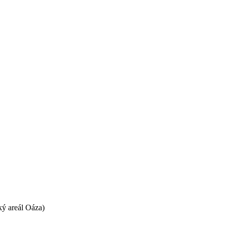
ký areál Oáza)