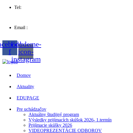
Tel:
057 44 63258
Email :
sosvt.sk
acebook-
Edudeme-
f
icon-
instagram
Domov
Aktuality
EDUPAGE
Pre uchádzačov
Aktuálny študijný program
Výsledky prijímacích skúšok 2026- 1.termín
Prijímacie skúšky 2026
VIDEOPREZENTÁCIE ODBOROV