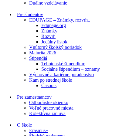
Duálne vzdelávanie
Pre študentov
EDUPAGE – Známky, rozvrh..
Edupage.org
Známky
Rozvrh
Jedálny lístok
Vnútorný školský poriadok
Maturita 2026
Štipendiá
Tehotenské štipendium
Sociálne štipendium – oznamy
Výchovné a kariérne poradenstvo
Kam po strednej škole
Časopis
Pre zamestnancov
Odborárske okienko
Voľné pracovné miesta
Kolektívna zmluva
O škole
Erasmus+
Školský parlament