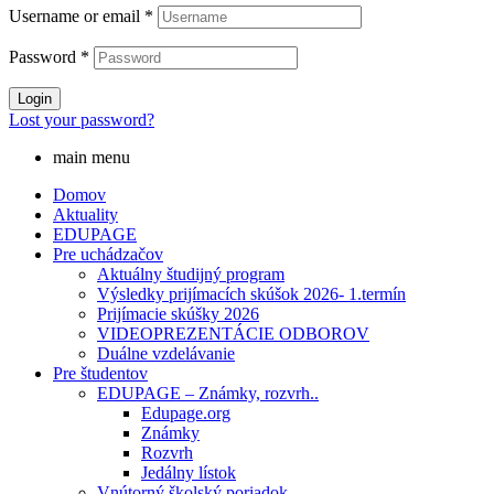
Username or email
*
Password
*
Login
Lost your password?
main menu
Domov
Aktuality
EDUPAGE
Pre uchádzačov
Aktuálny študijný program
Výsledky prijímacích skúšok 2026- 1.termín
Prijímacie skúšky 2026
VIDEOPREZENTÁCIE ODBOROV
Duálne vzdelávanie
Pre študentov
EDUPAGE – Známky, rozvrh..
Edupage.org
Známky
Rozvrh
Jedálny lístok
Vnútorný školský poriadok