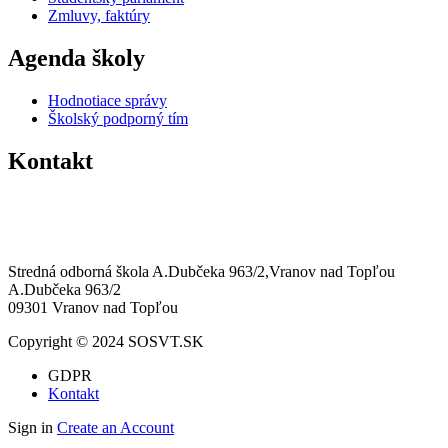
Zmluvy, faktúry
Agenda školy
Hodnotiace správy
Školský podporný tím
Kontakt
0574463258
sosvt@sosvt.sk
Stredná odborná škola A.Dubčeka 963/2,Vranov nad Topľou
A.Dubčeka 963/2
09301 Vranov nad Topľou
Copyright © 2024 SOSVT.SK
GDPR
Kontakt
Sign in
Create an Account