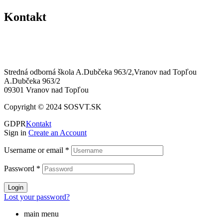
Kontakt
0574463258
sosvt@sosvt.sk
Stredná odborná škola A.Dubčeka 963/2,Vranov nad Topľou
A.Dubčeka 963/2
09301 Vranov nad Topľou
Copyright © 2024 SOSVT.SK
GDPR
Kontakt
Sign in
Create an Account
Username or email
*
Password
*
Login
Lost your password?
main menu