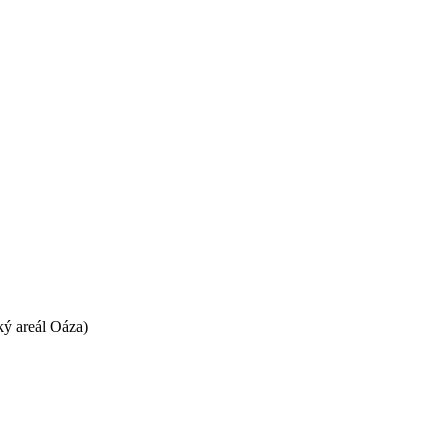
ký areál Oáza)