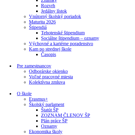
Známky
Rozvrh
Jedálny lístok
Vnútorný školský poriadok
Maturita 2026
Štipendiá
Tehotenské štipendium
Sociálne štipendium – oznamy
Výchovné a kariérne poradenstvo
Kam po strednej škole
Časopis
Pre zamestnancov
Odborárske okienko
Voľné pracovné miesta
Kolektívna zmluva
O škole
Erasmus+
Školský parlament
Štatút ŠP
ZOZNAM ČLENOV ŠP
Plán práce ŠP
Oznamy
Ekonomika školy