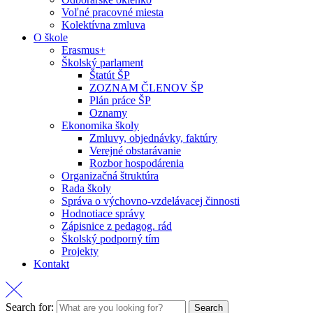
Voľné pracovné miesta
Kolektívna zmluva
O škole
Erasmus+
Školský parlament
Štatút ŠP
ZOZNAM ČLENOV ŠP
Plán práce ŠP
Oznamy
Ekonomika školy
Zmluvy, objednávky, faktúry
Verejné obstarávanie
Rozbor hospodárenia
Organizačná štruktúra
Rada školy
Správa o výchovno-vzdelávacej činnosti
Hodnotiace správy
Zápisnice z pedagog. rád
Školský podporný tím
Projekty
Kontakt
Search for:
Search