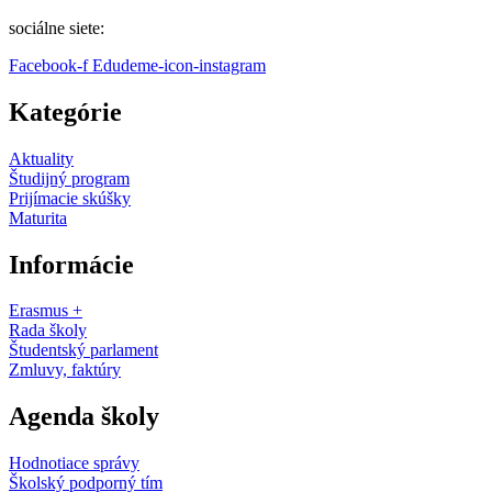
sociálne siete:
Facebook-f
Edudeme-icon-instagram
Kategórie
Aktuality
Študijný program
Prijímacie skúšky
Maturita
Informácie
Erasmus +
Rada školy
Študentský parlament
Zmluvy, faktúry
Agenda školy
Hodnotiace správy
Školský podporný tím