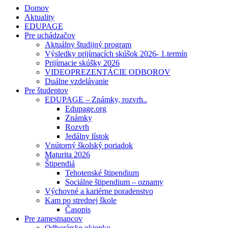
Domov
Aktuality
EDUPAGE
Pre uchádzačov
Aktuálny študijný program
Výsledky prijímacích skúšok 2026- 1.termín
Prijímacie skúšky 2026
VIDEOPREZENTÁCIE ODBOROV
Duálne vzdelávanie
Pre študentov
EDUPAGE – Známky, rozvrh..
Edupage.org
Známky
Rozvrh
Jedálny lístok
Vnútorný školský poriadok
Maturita 2026
Štipendiá
Tehotenské štipendium
Sociálne štipendium – oznamy
Výchovné a kariérne poradenstvo
Kam po strednej škole
Časopis
Pre zamestnancov
Odborárske okienko