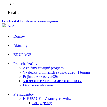
Tel:
057 44 63258
Email :
sosvt.sk
Facebook-f
Edudeme-icon-instagram
Domov
Aktuality
EDUPAGE
Pre uchádzačov
Aktuálny študijný program
Výsledky prijímacích skúšok 2026- 1.termín
Prijímacie skúšky 2026
VIDEOPREZENTÁCIE ODBOROV
Duálne vzdelávanie
Pre študentov
EDUPAGE – Známky, rozvrh..
Edupage.org